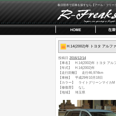
春日部市で旧車を探すなら【アール・フリー
H.14(2002)年 トヨタ アルフ
投稿日
2016/12/14
【車名】 H.14(2002)年 トヨタ アル
【年式】 H.14(2002)年
【走行距離】 走行46,974km
【車検】 平成29年10月18日
【カラー】 ライトグリーンマイカM
【修復歴】 なし
【地域】 埼玉県