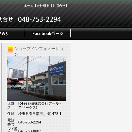
ホーム
会社概要
お問合せ
ショップインフォメーショ
ン
店舗
R-Freaks(株式会社アール・
名
フリークス)
住所
埼玉県春日部市小渕1478-1
電話
048-753-2294
番号
FAX番
048-763-8083