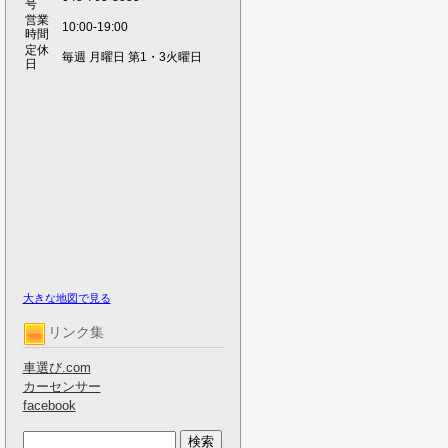
号
営業
10:00-19:00
時間
定休
毎週 月曜日 第1・3火曜日
日
大きな地図で見る
リンク集
車選び.com
カーセンサー
facebook