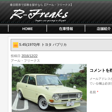
春日部市で旧車を探すなら【アール・フリークス】
S.45(1970)年 トヨタ パブリカ
投稿日
2016/12/22
アール・フリークス
コメントを
メールアドレス
ている欄は必須
名前
*