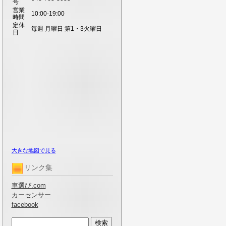
号
営業
10:00-19:00
時間
定休
毎週 月曜日 第1・3火曜日
日
大きな地図で見る
リンク集
車選び.com
カーセンサー
facebook