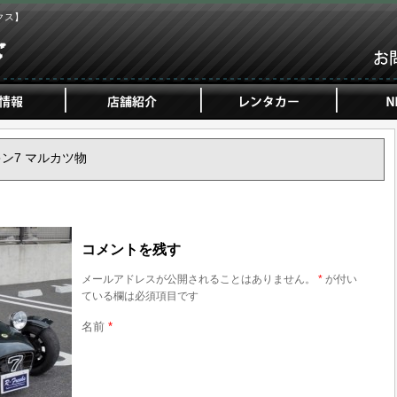
クス】
ーキン7 マルカツ物
コメントを残す
メールアドレスが公開されることはありません。
*
が付い
ている欄は必須項目です
名前
*