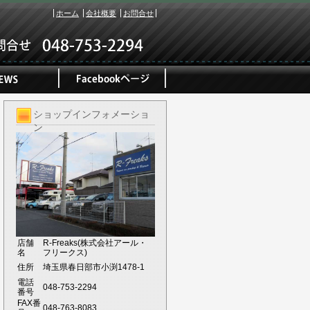
ホーム
会社概要
お問合せ
ショップインフォメーショ
ン
店舗
R-Freaks(株式会社アール・
名
フリークス)
住所
埼玉県春日部市小渕1478-1
電話
048-753-2294
番号
FAX番
048-763-8083