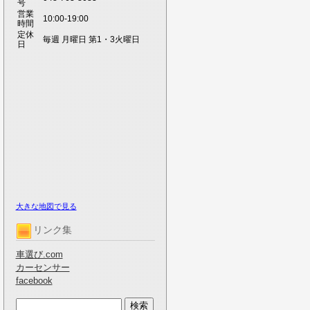
号
営業
10:00-19:00
時間
定休
毎週 月曜日 第1・3火曜日
日
大きな地図で見る
リンク集
車選び.com
カーセンサー
facebook