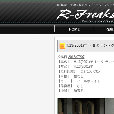
春日部市で旧車を探すなら【アール・フリー
H.13(2001)年 トヨタ ラン
投稿日
2018/07/07
【車名】 H.13(2001)年 トヨタ ラ
【年式】 H.13(2001)年
【走行距離】 走行105,031km
【車検】 検なし
【カラー】 パールホワイト
【修復歴】 なし
【地域】 埼玉県