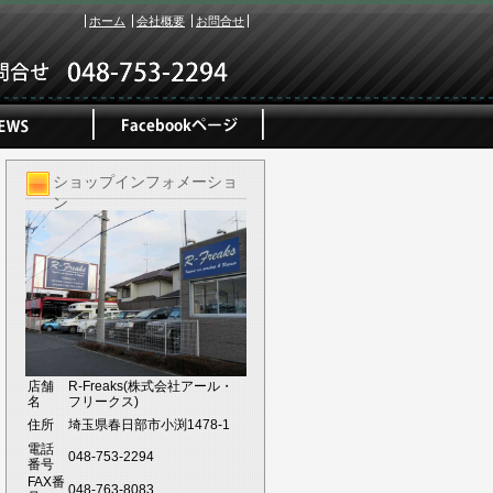
ホーム
会社概要
お問合せ
ショップインフォメーショ
ン
店舗
R-Freaks(株式会社アール・
名
フリークス)
住所
埼玉県春日部市小渕1478-1
電話
048-753-2294
番号
FAX番
048-763-8083