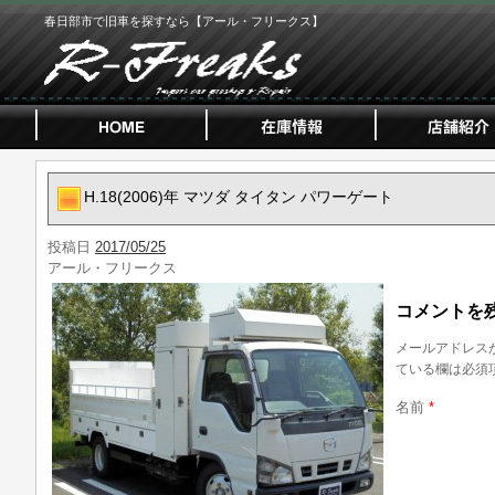
春日部市で旧車を探すなら【アール・フリークス】
H.18(2006)年 マツダ タイタン パワーゲート
投稿日
2017/05/25
アール・フリークス
コメントを
メールアドレス
ている欄は必須
名前
*