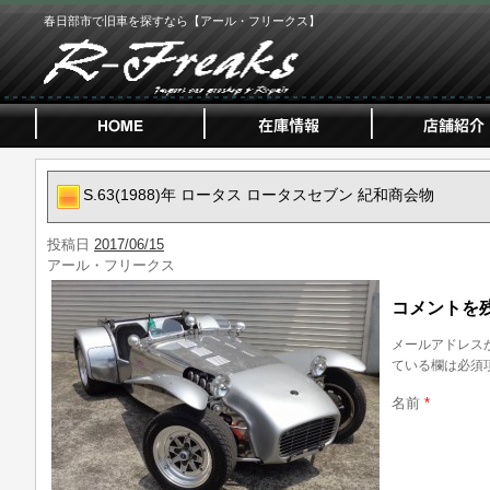
春日部市で旧車を探すなら【アール・フリークス】
S.63(1988)年 ロータス ロータスセブン 紀和商会物
投稿日
2017/06/15
アール・フリークス
コメントを
メールアドレス
ている欄は必須
名前
*