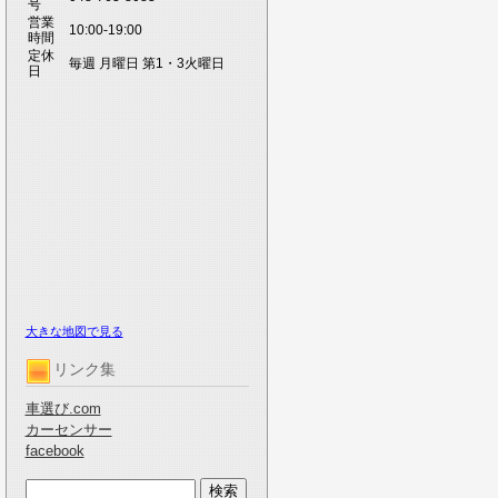
号
営業
10:00-19:00
時間
定休
毎週 月曜日 第1・3火曜日
日
大きな地図で見る
リンク集
車選び.com
カーセンサー
facebook