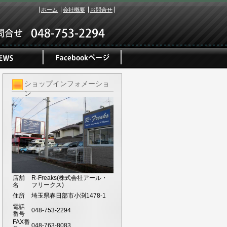
ホーム
会社概要
お問合せ
ショップインフォメーショ
ン
店舗
R-Freaks(株式会社アール・
名
フリークス)
住所
埼玉県春日部市小渕1478-1
電話
048-753-2294
番号
FAX番
048-763-8083