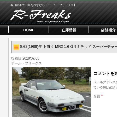
春日部市で旧車を探すなら【アール・フリークス】
S.63(1988)年 トヨタ MR2 1.6 Gリミテッド スーパーチ
投稿日
2018/07/05
アール・フリークス
コメントを
メールアドレス
ている欄は必須
名前
*