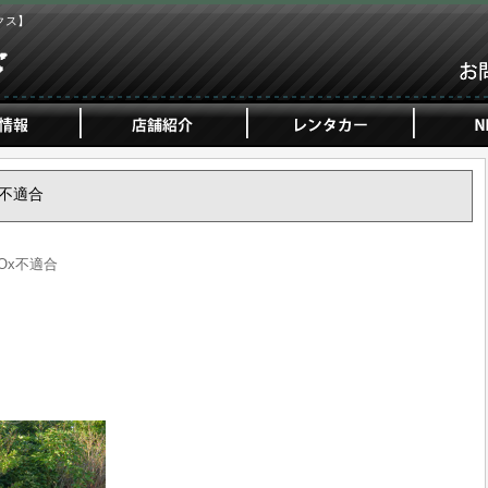
クス】
Ox不適合
NOx不適合