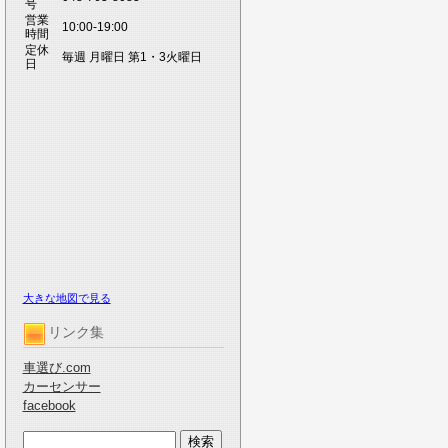
号
営業
10:00-19:00
時間
定休
毎週 月曜日 第1・3火曜日
日
大きな地図で見る
リンク集
車選び.com
カーセンサー
facebook