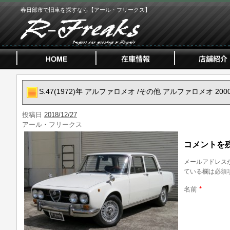
春日部市で旧車を探すなら【アール・フリークス】
S.47(1972)年 アルファロメオ /その他 アルファロメオ 20
投稿日
2018/12/27
アール・フリークス
コメントを
メールアドレス
ている欄は必須
名前
*