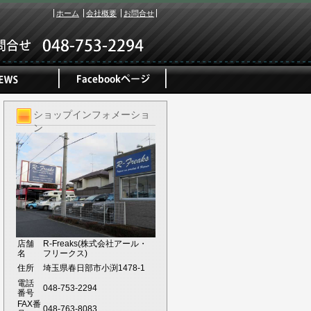
ホーム
会社概要
お問合せ
ショップインフォメーショ
ン
店舗
R-Freaks(株式会社アール・
名
フリークス)
住所
埼玉県春日部市小渕1478-1
電話
048-753-2294
番号
FAX番
048-763-8083