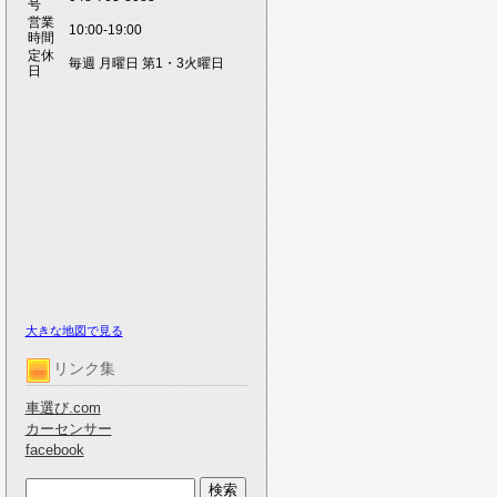
号
営業
10:00-19:00
時間
定休
毎週 月曜日 第1・3火曜日
日
大きな地図で見る
リンク集
車選び.com
カーセンサー
facebook