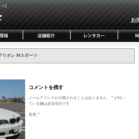
クス】
i カブリオレ Mスポーツ
コメントを残す
メールアドレスが公開されることはありません。
*
が付い
ている欄は必須項目です
名前
*