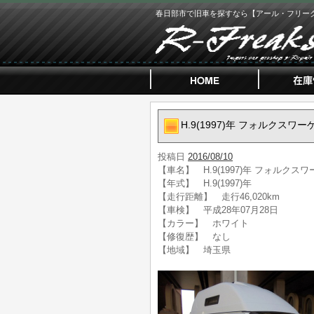
春日部市で旧車を探すなら【アール・フリー
H.9(1997)年 フォルクスワ
投稿日
2016/08/10
【車名】 H.9(1997)年 フォルクス
【年式】 H.9(1997)年
【走行距離】 走行46,020km
【車検】 平成28年07月28日
【カラー】 ホワイト
【修復歴】 なし
【地域】 埼玉県