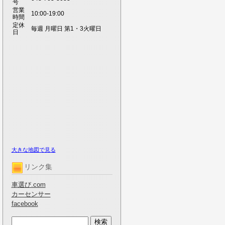
号
営業
10:00-19:00
時間
定休
毎週 月曜日 第1・3火曜日
日
大きな地図で見る
リンク集
車選び.com
カーセンサー
facebook