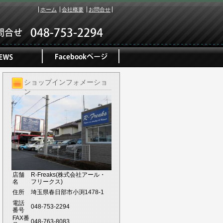
ホーム
会社概要
お問合せ
ショップインフォメーショ
ン
店舗
R-Freaks(株式会社アール・
名
フリークス)
住所
埼玉県春日部市小渕1478-1
電話
048-753-2294
番号
FAX番
048-763-8083