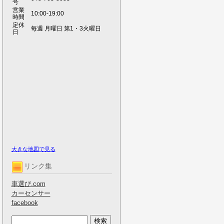
号
営業
10:00-19:00
時間
定休
毎週 月曜日 第1・3火曜日
日
大きな地図で見る
リンク集
車選び.com
カーセンサー
facebook