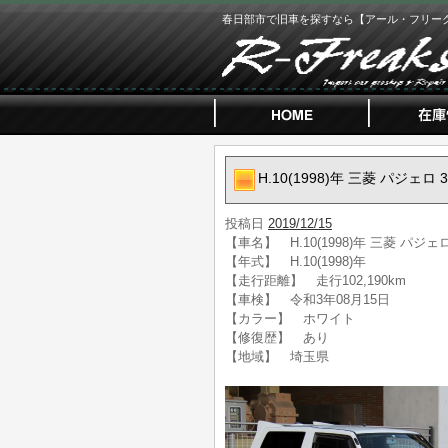
春日部市で旧車を探すなら【アール・フリー
H.10(1998)年 三菱 パジェロ
投稿日
2019/12/15
【車名】 H.10(1998)年 三菱 パジェ
【年式】 H.10(1998)年
【走行距離】 走行102,190km
【車検】 令和3年08月15日
【カラー】 ホワイト
【修復歴】 あり
【地域】 埼玉県