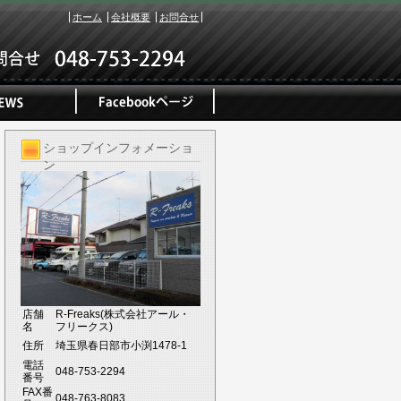
ホーム
会社概要
お問合せ
ショップインフォメーショ
ン
店舗
R-Freaks(株式会社アール・
名
フリークス)
住所
埼玉県春日部市小渕1478-1
電話
048-753-2294
番号
FAX番
048-763-8083