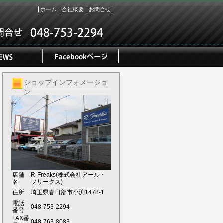
ホーム
会社概要
お問合せ
ショップインフォメーショ
ン
店舗
R-Freaks(株式会社アール・
名
フリークス)
住所
埼玉県春日部市小渕1478-1
電話
048-753-2294
番号
FAX番
048-763-8083