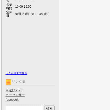
号
営業
10:00-19:00
時間
定休
毎週 月曜日 第1・3火曜日
日
大きな地図で見る
リンク集
車選び.com
カーセンサー
facebook