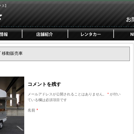
クス】
ャブ 移動販売車
コメントを残す
メールアドレスが公開されることはありません。
*
が付い
ている欄は必須項目です
名前
*