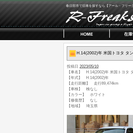
春日部市で旧車を探すなら【アール・フリー
H.14(2002)年 米国トヨタ 
投稿日
2023/05/10
【車名】 H.14(2002)年 米国トヨタ 
【年式】 H.14(2002)年
【走行距離】 走行89,474km
【車検】 検なし
【カラー】 ホワイト
【修復歴】 なし
【地域】 埼玉県