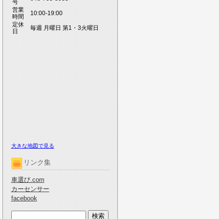
号
営業
10:00-19:00
時間
定休
毎週 月曜日 第1・3火曜日
日
大きな地図で見る
リンク集
車選び.com
カーセンサー
facebook