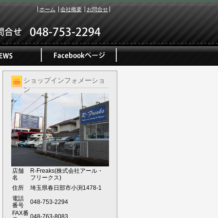
ホーム
会社概要
お問合せ
ショップインフォメーショ
ン
店舗
R-Freaks(株式会社アール・
名
フリークス)
住所
埼玉県春日部市小渕1478-1
電話
048-753-2294
番号
FAX番
048-763-8083