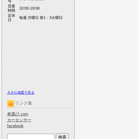
号
営業
10:00-19:00
時間
定休
毎週 月曜日 第1・3火曜日
日
大きな地図で見る
リンク集
車選び.com
カーセンサー
facebook