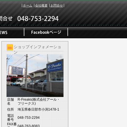
ホーム
会社概要
お問合せ
ショップインフォメーショ
ン
店舗
R-Freaks(株式会社アール・
名
フリークス)
住所
埼玉県春日部市小渕1478-1
電話
048-753-2294
番号
FAX番
048-763-8083