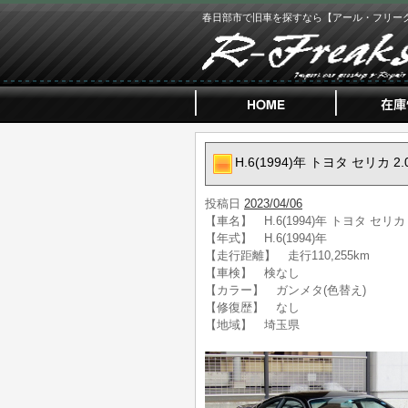
春日部市で旧車を探すなら【アール・フリー
H.6(1994)年 トヨタ セリカ 2
投稿日
2023/04/06
【車名】 H.6(1994)年 トヨタ セリカ 2
【年式】 H.6(1994)年
【走行距離】 走行110,255km
【車検】 検なし
【カラー】 ガンメタ(色替え)
【修復歴】 なし
【地域】 埼玉県