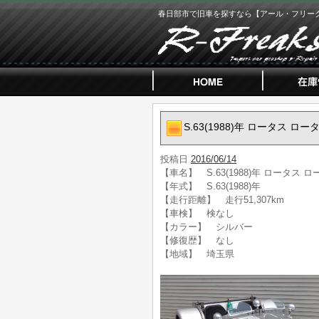
春日部市で旧車を探すなら【アール・フリー
S.63(1988)年 ロータス 
投稿日
2016/06/14
【車名】 S.63(1988)年 ロータス
【年式】 S.63(1988)年
【走行距離】 走行51,307km
【車検】 検なし
【カラー】 シルバー
【修復歴】 なし
【地域】 埼玉県