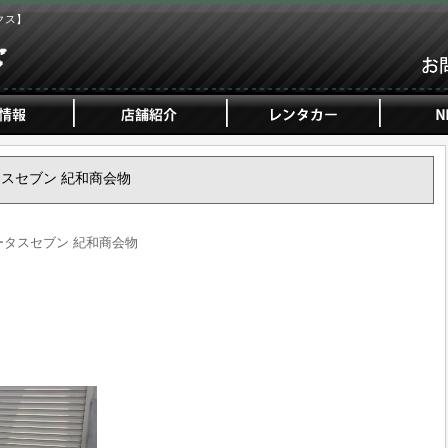
クス】
ロータスセブン 紀和商会物
 ロータスセブン 紀和商会物