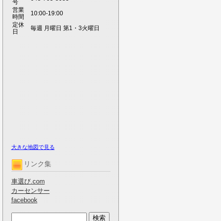
号
営業
10:00-19:00
時間
定休
毎週 月曜日 第1・3火曜日
日
大きな地図で見る
リンク集
車選び.com
カーセンサー
facebook