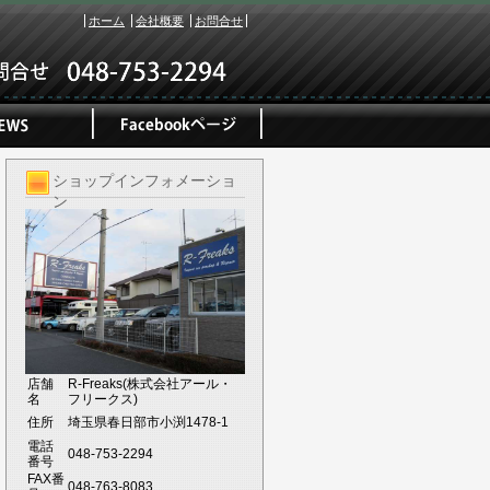
ホーム
会社概要
お問合せ
ショップインフォメーショ
ン
店舗
R-Freaks(株式会社アール・
名
フリークス)
住所
埼玉県春日部市小渕1478-1
電話
048-753-2294
番号
FAX番
048-763-8083