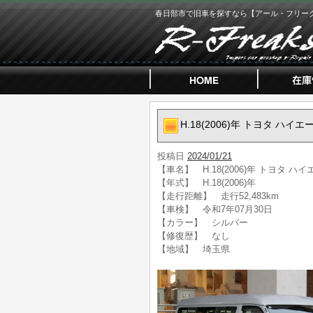
春日部市で旧車を探すなら【アール・フリー
H.18(2006)年 トヨタ ハイエ
投稿日
2024/01/21
【車名】 H.18(2006)年 トヨタ ハイ
【年式】 H.18(2006)年
【走行距離】 走行52,483km
【車検】 令和7年07月30日
【カラー】 シルバー
【修復歴】 なし
【地域】 埼玉県