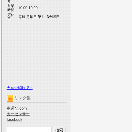
号
営業
10:00-19:00
時間
定休
毎週 月曜日 第1・3火曜日
日
大きな地図で見る
リンク集
車選び.com
カーセンサー
facebook