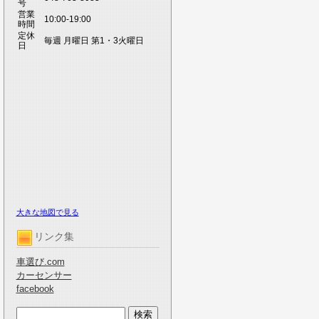
号
営業
10:00-19:00
時間
定休
毎週 月曜日 第1・3火曜日
日
大きな地図で見る
リンク集
車選び.com
カーセンサー
facebook