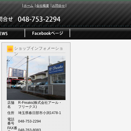
ホーム
会社概要
お問合せ
ショップインフォメーショ
ン
店舗
R-Freaks(株式会社アール・
名
フリークス)
住所
埼玉県春日部市小渕1478-1
電話
048-753-2294
番号
FAX番
048-763-8083