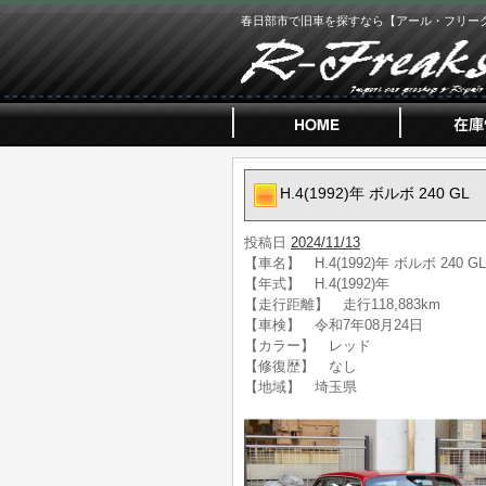
春日部市で旧車を探すなら【アール・フリー
H.4(1992)年 ボルボ 240 GL
投稿日
2024/11/13
【車名】 H.4(1992)年 ボルボ 240 GL
【年式】 H.4(1992)年
【走行距離】 走行118,883km
【車検】 令和7年08月24日
【カラー】 レッド
【修復歴】 なし
【地域】 埼玉県