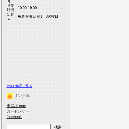
号
営業
10:00-19:00
時間
定休
毎週 月曜日 第1・3火曜日
日
大きな地図で見る
リンク集
車選び.com
カーセンサー
facebook