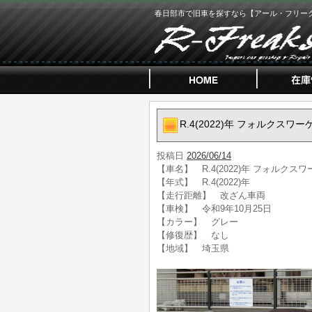
春日部市で旧車を探すなら【アール・フリー
R.4(2022)年 フォルクス
投稿日
2026/06/14
【車名】 R.4(2022)年 フォルク
【年式】 R.4(2022)年
【走行距離】 改ざん車両
【車検】 令和9年10月25日
【カラー】 グレー
【修復歴】 なし
【地域】 埼玉県