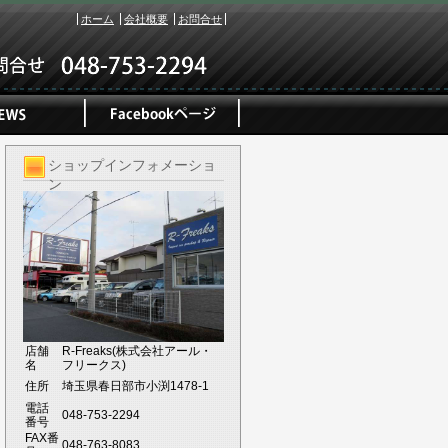
ホーム
会社概要
お問合せ
ショップインフォメーショ
ン
店舗
R-Freaks(株式会社アール・
名
フリークス)
住所
埼玉県春日部市小渕1478-1
電話
048-753-2294
番号
FAX番
048-763-8083